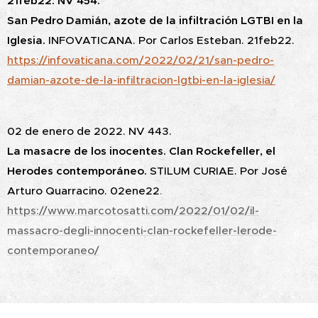
21feb22. NV 454.
San Pedro Damián, azote de la infiltración LGTBI en la
Iglesia.
INFOVATICANA. Por Carlos Esteban. 21feb22.
https://infovaticana.com/2022/02/21/san-pedro-
damian-azote-de-la-infiltracion-lgtbi-en-la-iglesia/
02 de enero de 2022. NV 443.
La masacre de los inocentes. Clan Rockefeller, el
Herodes contemporáneo.
STILUM CURIAE. Por José
Arturo Quarracino. 02ene22
.
https://www.marcotosatti.com/2022/01/02/il-
massacro-degli-innocenti-clan-rockefeller-lerode-
contemporaneo/